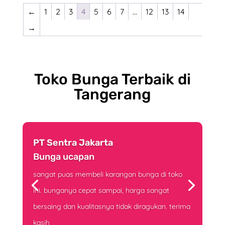
←
1
2
3
4
5
6
7
…
12
13
14
→
Toko Bunga Terbaik di
Tangerang
PT Sentra Jakarta
Bunga ucapan
sangat puas membeli karangan bunga di toko
ini. bunganya cepat sampai, harga sangat
bersaing dan kualitasnya tidak diragukan. terima
kasih