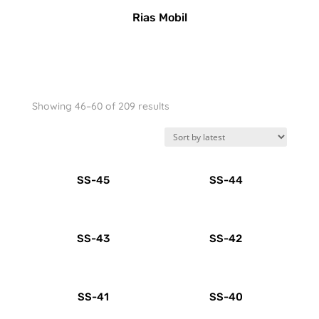
Rias Mobil
Sorted
Showing 46–60 of 209 results
by
latest
SS-45
SS-44
SS-43
SS-42
SS-41
SS-40